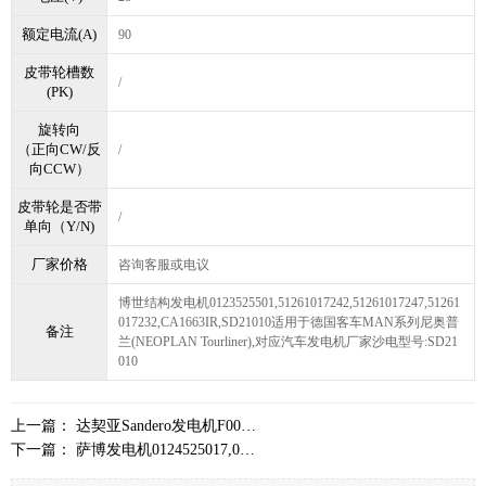
额定电流(A)
90
皮带轮槽数
/
(PK)
旋转向
（正向CW/反
/
向CCW）
皮带轮是否带
/
单向（Y/N)
厂家价格
咨询客服或电议
博世结构发电机0123525501,51261017242,51261017247,51261
017232,CA1663IR,SD21010适用于德国客车MAN系列尼奥普
备注
兰(NEOPLAN Tourliner),对应汽车发电机厂家沙电型号:SD21
010
上一篇：
达契亚Sandero发电机F000BL0456,231005424R,SD11001F
下一篇：
萨博发电机0124525017,0986046200,12785604.CA2123IR,SD11097B