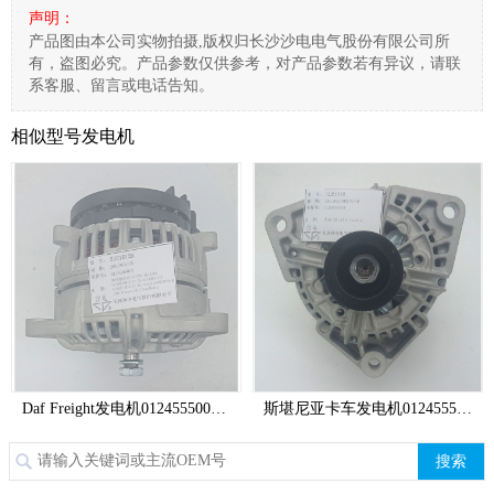
声明：
产品图由本公司实物拍摄,版权归长沙沙电电气股份有限公司所
有，盗图必究。产品参数仅供参考，对产品参数若有异议，请联
系客服、留言或电话告知。
相似型号发电机
Daf Freight发电机0124555003,0124555041,1368327,SD21012A
【欧洲车
斯堪尼亚卡车发电机0124555007,SD21012
搜索