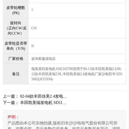
皮带轮槽数
7
(PK)
旋转向
（正向CW/反
CW
向CCW）
皮带轮是否带
N
单向（Y/N)
厂家价格
咨询客服或电议
电装系列发电机1042103780适用于06-11款丰田凯美瑞2.4,06-
备注
12款丰田凯美瑞2.0L,丰田凯美瑞2.4发电机厂家沙电型号:SD1
5002(JFZ1934)
上一篇：
02-04款丰田佳美2.4发电机27060-28180,SD15040
下一篇：
丰田凯美瑞发电机 SD11411, 0126312055, 27060-0V320
声明：
产品图由本公司实物拍摄,版权归长沙沙电电气股份有限公司所
有，盗图必究。产品参数仅供参考，对产品参数若有异议，请联