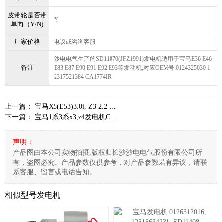
皮带轮是否带
Y
单向（Y/N)
厂家价格
电议或咨询客服
沙电电气生产的SD11070(JFZ1991)发电机适用于宝马E36 E46
备注
E83 E87 E90 E91 E92 E93等发动机,对应OEM号:0124325030 1
2317521384 CA1774IR
上一篇：
宝马X5(E53)3.0i, Z3 2.2 3.0发电机CA1591IR,SD11069
下一篇：
宝马1系3系x3,z4发电机CA1774IR,0124525045,12317512151,SD11070
声明：
产品图由本公司实物拍摄,版权归长沙沙电电气股份有限公司所
有，盗图必究。产品参数仅供参考，对产品参数若有异议，请联
系客服、留言或电话告知。
相似型号发电机