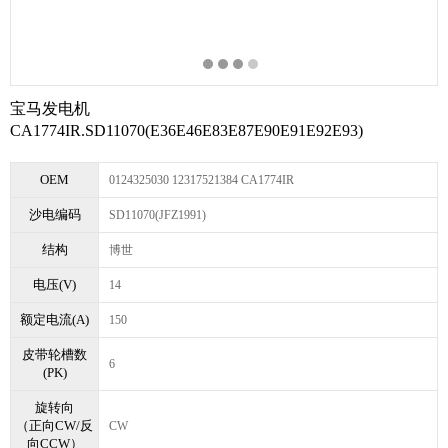
宝马发电机
CA1774IR.SD11070(E36E46E83E87E90E91E92E93)
OEM
0124325030 12317521384 CA1774IR
沙电编码
SD11070(JFZ1991)
结构
博世
电压(V)
14
额定电流(A)
150
皮带轮槽数
6
(PK)
旋转向
（正向CW/反
CW
向CCW）